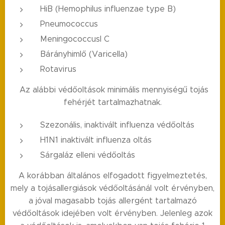
HiB (Hemophilus influenzae type B)
Pneumococcus
Meningococcusl C
Bárányhimlő (Varicella)
Rotavirus
Az alábbi védőoltások minimális mennyiségű tojás
fehérjét tartalmazhatnak.
Szezonális, inaktivált influenza védőoltás
H1N1 inaktivált influenza oltás
Sárgaláz elleni védőoltás
A korábban általános elfogadott figyelmeztetés,
mely a tojásallergiások védőoltásánál volt érvényben,
a jóval magasabb tojás allergént tartalmazó
védőoltások idejében volt érvényben. Jelenleg azok