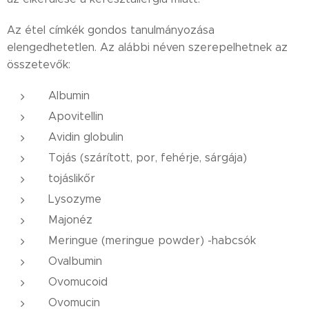
Az étel címkék gondos tanulmányozása
elengedhetetlen. Az alábbi néven szerepelhetnek az
összetevők:
Albumin
Apovitellin
Avidin globulin
Tojás (szárított, por, fehérje, sárgája)
tojáslikőr
Lysozyme
Majonéz
Meringue (meringue powder) -habcsók
Ovalbumin
Ovomucoid
Ovomucin