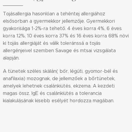
Tojásallergia hasonlóan a tehéntej allergiához
elsősorban a gyermekkor jellemzője. Gyermekkori
gyakorisága 1-2%-ra tehető. 4 éves korra 4%, 6 éves
korra 12%, 10 éves korra 37% és 16 éves korra 68% növi
ki tojás allergiáját és válik toleránssá a tojás
allergénjeivel szemben Savage és mtsai vizsgálata
alapján.
A tünetek széles skálán( bőr, légúti, gyomor-bél és
anafilaxia) mozognak, de jellemzőek a bőrtünetek,
amelyek lehetnek csalánkiütés, ekzema. A kezdeti
magas össz. IgE és csalánkiütés a tolerancia
kialakulásának kisebb esélyét hordozza magában.