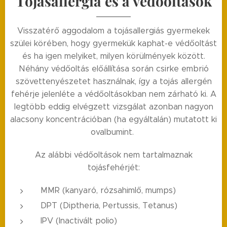
Tojásallergia és a védőoltások
Visszatérő aggodalom a tojásallergiás gyermekek
szülei körében, hogy gyermekük kaphat-e védőoltást
és ha igen melyiket, milyen körülmények között.
Néhány védőoltás előállítása során csirke embrió
szövettenyészetet használnak, így a tojás allergén
fehérje jelenléte a védőoltásokban nem zárható ki. A
legtöbb eddig elvégzett vizsgálat azonban nagyon
alacsony koncentrációban (ha egyáltalán) mutatott ki
ovalbumint.
Az alábbi védőoltások nem tartalmaznak
tojásfehérjét:
MMR (kanyaró, rózsahimlő, mumps)
DPT (Diptheria, Pertussis, Tetanus)
IPV (Inactivált polio)