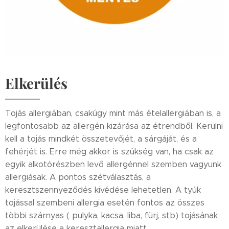
Elkerülés
Tojás allergiában, csakúgy mint más ételallergiában is, a
legfontosabb az allergén kizárása az étrendből. Kerülni
kell a tojás mindkét összetevőjét, a sárgáját, és a
fehérjét is. Erre még akkor is szükség van, ha csak az
egyik alkotórészben levő allergénnel szemben vagyunk
allergiásak. A pontos szétválasztás, a
keresztszennyeződés kivédése lehetetlen. A tyúk
tojással szembeni allergia esetén fontos az összes
többi szárnyas ( pulyka, kacsa, liba, fürj, stb) tojásának
az elkerülése a keresztallergia miatt.