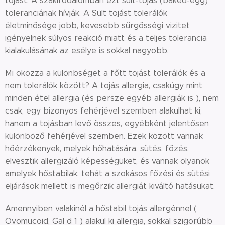
tojást. A szakirodalomban ezt sült-tojás (baked-egg)
toleranciának hívják. A Sült tojást tolerálók
életminősége jobb, kevesebb sűrgősségi vizitet
igényelnek súlyos reakció miatt és a teljes tolerancia
kialakulásának az esélye is sokkal nagyobb.
Mi okozza a különbséget a főtt tojást tolerálók és a
nem tolerálók között? A tojás allergia, csakúgy mint
minden étel allergia (és persze egyéb allergiák is ), nem
csak, egy bizonyos fehérjével szemben alakulhat ki,
hanem a tojásban levő összes, egyébként jelentősen
különböző fehérjével szemben. Ezek között vannak
hőérzékenyek, melyek hőhatására, sütés, főzés,
elvesztik allergizáló képességüket, és vannak olyanok
amelyek hőstabilak, tehát a szokásos főzési és sütési
eljárások mellett is megőrzik allergiát kiváltó hatásukat.
Amennyiben valakinél a hőstabil tojás allergénnel (
Ovomucoid, Gal d 1 ) alakul ki allergia, sokkal szigorúbb