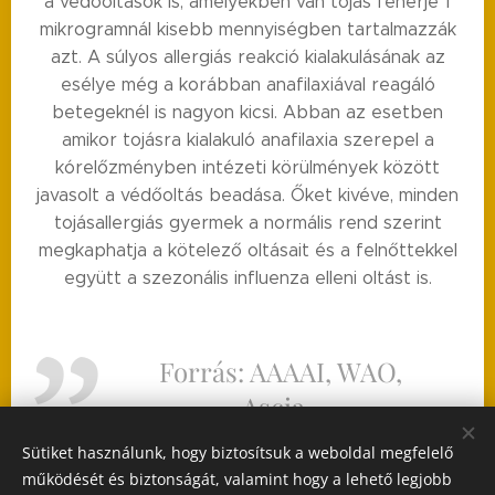
a védőoltások is, amelyekben van tojás fehérje 1
mikrogramnál kisebb mennyiségben tartalmazzák
azt. A súlyos allergiás reakció kialakulásának az
esélye még a korábban anafilaxiával reagáló
betegeknél is nagyon kicsi. Abban az esetben
amikor tojásra kialakuló anafilaxia szerepel a
kórelőzményben intézeti körülmények között
javasolt a védőoltás beadása. Őket kivéve, minden
tojásallergiás gyermek a normális rend szerint
megkaphatja a kötelező oltásait és a felnőttekkel
együtt a szezonális influenza elleni oltást is.
Forrás: AAAAI, WAO,
Ascia,
Sütiket használunk, hogy biztosítsuk a weboldal megfelelő
működését és biztonságát, valamint hogy a lehető legjobb