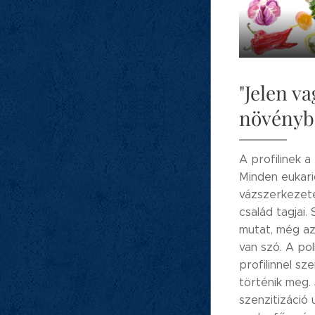
"Jelen v
növénybe
A profilinek a
Minden eukarió
vázszerkezetéé
család tagjai
mutat, még az 
van szó. A po
profilinnel sz
történik meg. 
szenzitizáció u