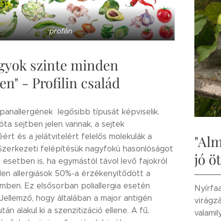
profilin
agyok szinte minden
n" - Profilin család
 panallergének legősibb típusát képviselik.
ta sejtben jelen vannak, a sejtek
rt és a jelátvitelért felelős molekulák a
"Alm
. Szerkezeti felépítésük nagyfokú hasonlóságot
jó ö
esetben is, ha egymástól távol levő fajokról
llen allergiások 50%-a érzékenyítődött a
emben. Ez elsősorban poliallergia esetén
Nyírfaa
Jellemző, hogy általában a major antigén
virágz
tán alakul ki a szenzitizáció ellene. A fű,
valamil