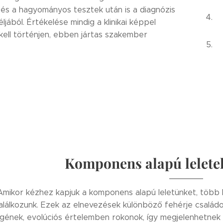
, és a hagyományos tesztek után is a diagnózis
ljából. Értékelése mindig a klinikai képpel
ell történjen, ebben jártas szakember
Komponens alapú lelete
Amikor kézhez kapjuk a komponens alapú leletünket, több 
alálkozunk. Ezek az elnevezések különböző fehérje család
rgének, evolúciós értelemben rokonok, így megjelenhetnek