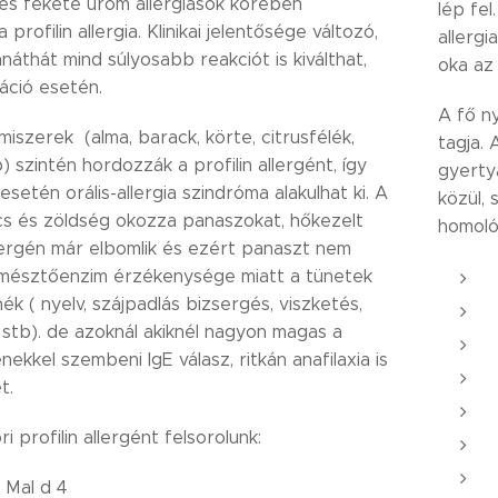
r és fekete üröm allergiások körében
lép fel
profilin allergia. Klinikai jelentősége változó,
allergi
áthát mind súlyosabb reakciót is kiválthat,
oka az 
áció esetén.
A fő ny
miszerek (alma, barack, körte, citrusfélék,
tagja. 
 szintén hordozzák a profilin allergént, így
gyerty
setén orális-allergia szindróma alakulhat ki. A
közül,
s és zöldség okozza panaszokat, hőkezelt
homoló
lergén már elbomlik és ezért panaszt nem
emésztőenzim érzékenysége miatt a tünetek
ék ( nyelv, szájpadlás bizsergés, viszketés,
 stb). de azoknál akiknél nagyon magas a
énekkel szembeni IgE válasz, ritkán anafilaxia is
t.
 profilin allergént felsorolunk:
 Mal d 4