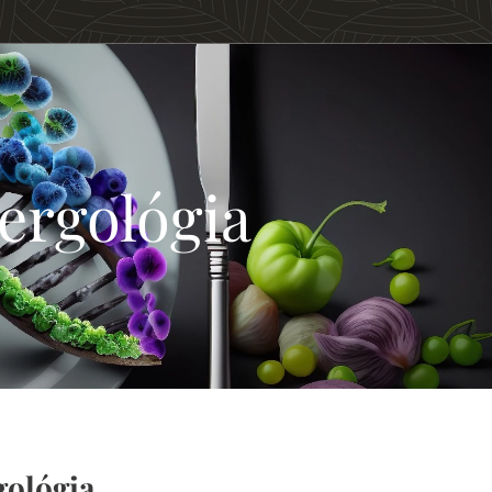
lergológia
gológia