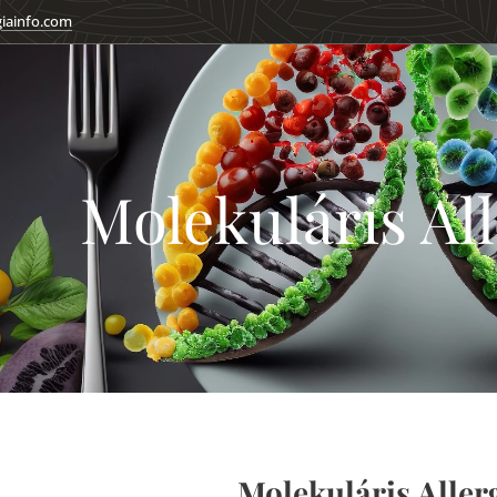
giainfo.com
Molekuláris Al
Molekuláris Aller