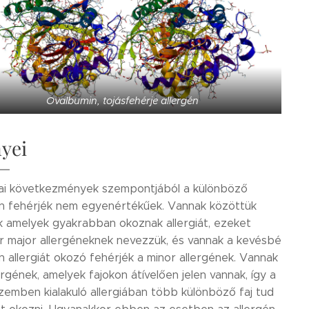
Ovalbumin, tojásfehérje allergén
yei
ikai következmények szempontjából a különböző
én fehérjék nem egyenértékűek. Vannak közöttük
k amelyek gyakrabban okoznak allergiát, ezeket
r major allergéneknek nevezzük, és vannak a kevésbé
n allergiát okozó fehérjék a minor allergének. Vannak
rgének, amelyek fajokon átívelően jelen vannak, így a
szemben kialakuló allergiában több különböző faj tud