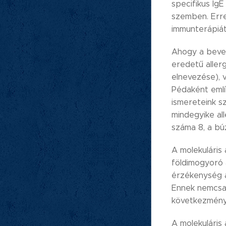
specifikus Ig
szemben. Erre
immunterápiát
Ahogy a bevez
eredetű aller
elnevezése), v
Pédaként említ
ismereteink sz
mindegyike all
száma 8, a bú
A molekuláris 
földimogyoró a
érzékenység a
Ennek nemcsak
következménye
A molekuláris 