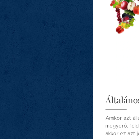
Általáno
Amikor azt áll
mogyoró, földi
akkor ez azt 