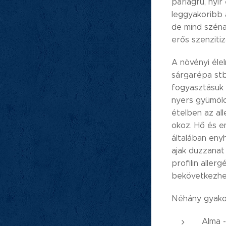
parlagfű, nyí
leggyakoribb a 
de mind szénan
erős szenzitiz
A növényi élel
sárgarépa stb)
fogyasztásuk e
nyers gyümölc
ételben az al
okoz. Hő és 
általában enyh
ajak duzzanat
profilin allerg
bekövetkezhe
Néhány gyakori
Alma -