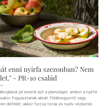
át enni nyírfa szezonban? Nem
tlet." - PR-10 család
llergiások jól ismerik azt a jelenséget, amikor a nyírfa
ásakor fogyasztanak almát, földimogyorót vagy
yen diófélét, akkor furcsa torok és nyelv viszketés