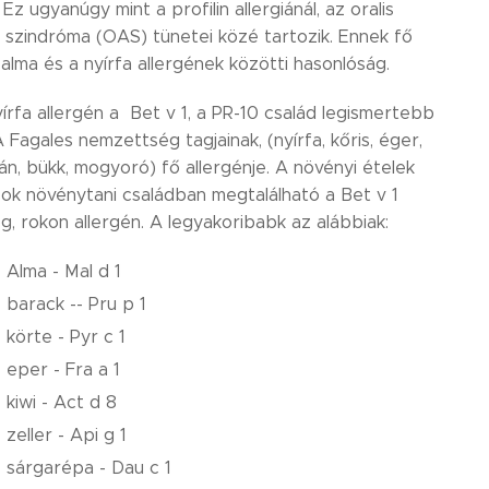
. Ez ugyanúgy mint a profilin allergiánál, az oralis
a szindróma (OAS) tünetei közé tartozik. Ennek fő
alma és a nyírfa allergének közötti hasonlóság.
írfa allergén a Bet v 1, a PR-10 család legismertebb
A Fagales nemzettség tagjainak, (nyírfa, kőris, éger,
án, bükk, mogyoró) fő allergénje. A növényi ételek
 sok növénytani családban megtalálható a Bet v 1
g, rokon allergén. A legyakoribabk az alábbiak:
Alma - Mal d 1
barack -- Pru p 1
körte - Pyr c 1
eper - Fra a 1
kiwi - Act d 8
zeller - Api g 1
sárgarépa - Dau c 1