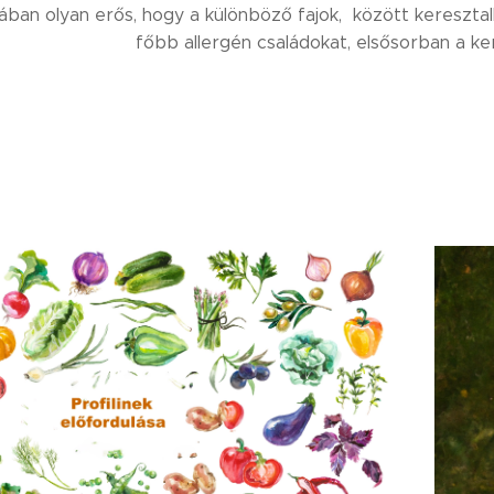
lában olyan erős, hogy a különböző fajok, között keresztall
főbb allergén családokat, elsősorban a ker