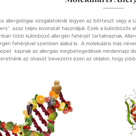
 allergológiai vizsgálatoknál, legyen az bőrteszt vagy a 
ers" azaz teljes kivonatát használjuk. Ezek a különbözős elj
nban több különböző allergén fehérjét tartalmaznak. Alle
ergén fehérjével szemben alakul ki. A molekuláris más név
pet kapnak az allergiás megbetegedések mindennapi diag
zeretnénk az olvasót bevezetni ezen az oldalon, hogy jobb