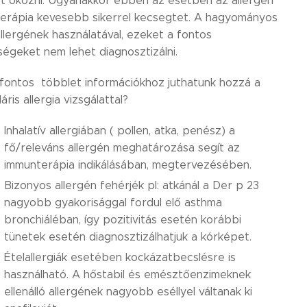
t okozni. Ugyanakkor ebben az esetben az allergén
erápia kevesebb sikerrel kecsegtet. A hagyományos
allergének használatával, ezeket a fontos
ségeket nem lehet diagnosztizálni.
 fontos többlet információkhoz juthatunk hozzá a
áris allergia vizsgálattal?
Inhalatív allergiában ( pollen, atka, penész) a
fő/releváns allergén meghatározása segít az
immunterápia indikálásában, megtervezésében.
Bizonyos allergén fehérjék pl: atkánál a Der p 23
nagyobb gyakorisággal fordul elő asthma
bronchiáléban, így pozitivitás esetén korábbi
tünetek esetén diagnosztizálhatjuk a kórképet.
Ételallergiák esetében kockázatbecslésre is
használható. A hőstabil és emésztőenzimeknek
ellenálló allergének nagyobb eséllyel váltanak ki