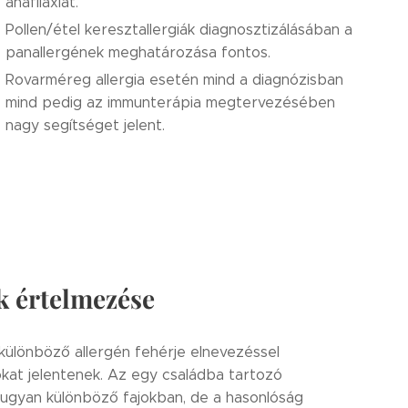
anafilaxiát.
Pollen/étel keresztallergiák diagnosztizálásában a
panallergének meghatározása fontos.
Rovarméreg allergia esetén mind a diagnózisban
mind pedig az immunterápia megtervezésében
nagy segítséget jelent.
k értelmezése
különböző allergén fehérje elnevezéssel
okat jelentenek. Az egy családba tartozó
 ugyan különböző fajokban, de a hasonlóság