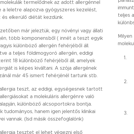
panasz
E molekulák termelődnek az adott allergénnel
immunt
 a leletre alapozva gyógyszeres kezelést,
teljes 
 és elkerülő diétát kezdünk.
különb
etőben már jeleztük, egy növényi vagy állati
Milyen
gén, több komponensből ( innét a teszt egyik
molekul
agyis különböző allergén fehérjéből áll.
ve a teljes földimogyoró allergén, eddigi
erint 18 különböző fehérjéből áll, amelyek
ergiát is képes kiváltani. A szója allergének
zánál már 45 ismert fehérjénél tartunk stb.
allergia teszt, az eddigi, egységesnek tartott
llergiásokat a molekuláris allergénre való
lapján, különböző alcsoportokra bontja.
 tudományos, hanem igen jelentős klinikai
i vannak. (lsd másik összefoglalónk)
allergia tesztet el lehet végezni első