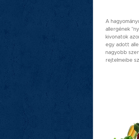
A hagyományos
allergének "ny
kivonatok azo
egy adott all
nagyobb szere
rejtelmeibe s