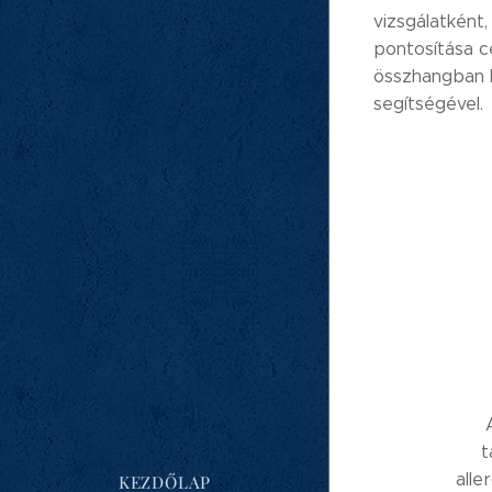
vizsgálatként
pontosítása cé
összhangban k
segítségével.
t
alle
KEZDŐLAP