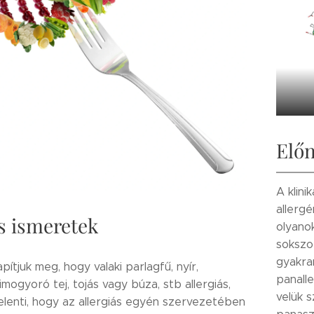
Előn
A klin
allerg
s ismeretek
olyano
sokszo
gyakra
apítjuk meg, hogy valaki parlagfű, nyír,
panalle
mogyoró tej, tojás vagy búza, stb allergiás,
velük 
jelenti, hogy az allergiás egyén szervezetében