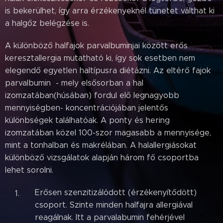
is bekerülhet, így arra érzékenyeknél tünetet válthat ki
a halgőz belégzése is.
A különböző halfajok parvalbuminjai között erős
keresztallergia mutatható ki, így sok esetben nem
elegendő egyetlen haltípusra diétázni. Az eltérő fajok
parvalbumin - mely elsősorban a hal
izomzatában(húsában) fordul elő legnagyobb
mennyiségben- koncentrációjában jelentős
különbségek találhatóak. A ponty és hering
izomzatában közel 100-szor magasabb a mennyisége,
mint a tonhalban és makrélában. A halallergiásokat
különböző vizsgálatok alapján három fő csoportba
lehet sorolni.
Erősen szenzitizálódott (érzékenyítődött)
csoport. Szinte minden halfajra allergiával
reagálnak. Itt a parvalabumin fehérjével