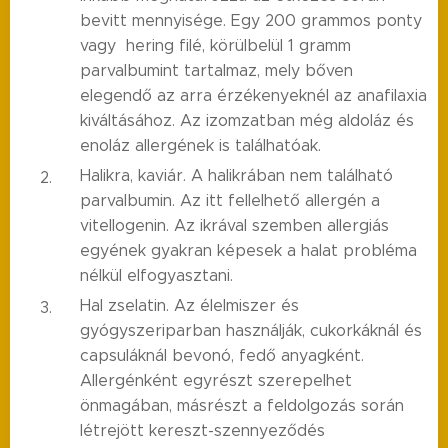
bevitt mennyisége. Egy 200 grammos ponty
vagy hering filé, körülbelül 1 gramm
parvalbumint tartalmaz, mely bőven
elegendő az arra érzékenyeknél az anafilaxia
kiváltásához. Az izomzatban még aldoláz és
enoláz allergének is találhatóak.
Halikra, kaviár. A halikrában nem található
parvalbumin. Az itt fellelhető allergén a
vitellogenin. Az ikrával szemben allergiás
egyének gyakran képesek a halat probléma
nélkül elfogyasztani.
Hal zselatin. Az élelmiszer és
gyógyszeriparban használják, cukorkáknál és
capsuláknál bevonó, fedő anyagként.
Allergénként egyrészt szerepelhet
önmagában, másrészt a feldolgozás során
létrejött kereszt-szennyeződés