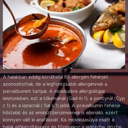
A halakban eddig körülbelül 65 allergén fehérjét
azonosítottak, de a legfontosabb allergénnek a
parvalbumint tartjuk. A molekuláris allergológiai
leletünkben, ezt a tőkehalnál (Gad m 1), a pontynál (Cyp
c 1) és a lazacnál ( Sal s 1) jelöli. A pravalbumin fehérje
hőstabil, és az emésztőenzimeknek is ellenálló, ezért
könnyen vált ki anafilaxiát. Kis molekulasúlya miatt a
halak előkészítésekor és főzésekor a légtérbe, gőzbe