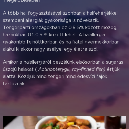
megelőzésében.
A több hal fogyasztásával azonban a halfehérjékkel
szembeni allergiák gyakorisága is növekszik.
Tengerparti országokban ez 0.5-5% között mozog,
hazánkban 0.1-0.5 % között lehet. A halallergia
gyakoribb felnőttkorban és ha fiatal gyermekkorban
alakul ki akkor nagy eséllyel egy életre szól.
Amikor a halallergiáról beszélünk elsősorban a sugaras
úszójú halakat (
Actinopterygii, ray-finned fish)
értjük
alatta. Közéjük mind tengeri mind édesvízi fajok
tartoznak.