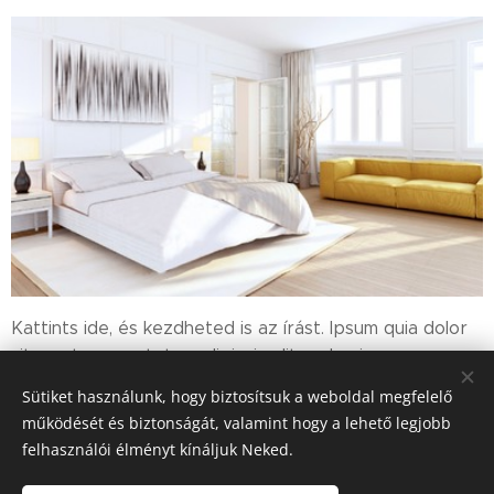
Kattints ide, és kezdheted is az írást. Ipsum quia dolor
sit amet consectetur adipisci velit sed quia non
numquam eius modi tempora incidunt ut labore et
Sütiket használunk, hogy biztosítsuk a weboldal megfelelő
dolore magnam aliquam quaerat voluptatem ut.
működését és biztonságát, valamint hogy a lehető legjobb
felhasználói élményt kínáljuk Neked.