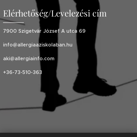
Elérhetőség/Levelezési cím
7900 Szigetvár József A utca 69
info@allergiaaziskolaban.hu
aki@allergiainfo.com
+36-73-510-363