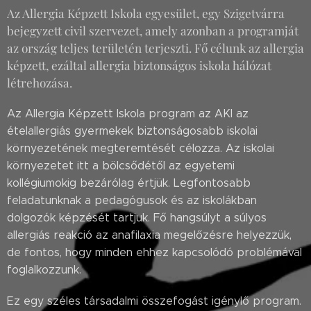
Az Allergia Képzett Iskola egyesület, egy Szigetvárra
bejegyzett civil szervezet, amely azonban a programját
az ország teljes területén terjeszti. Fő célunk az allergia
képzett, ezáltal allergia biztonságos iskola hálózat
létrehozása.
Az Allergia Képzett Iskola program az AKI az
ételallergiás gyermekek biztonságosabb iskolai
környezetének megteremtését célozza. Az iskolai
környezetet itt a bölcsődétől az egyetemi
kollégiumokig bezárólag értjük. Legfontosabb
feladatunknak a pedagógusok és az iskolákban
dolgozók képzését tartjuk. Fő hangsúlyt a súlyos
allergiás reakció az anafilaxia megelőzésre helyezzük,
de fontos, hogy minden ehhez kapcsolódó problémával
foglalkozzunk.
Ez egy széles társadalmi összefogást igénylő program.