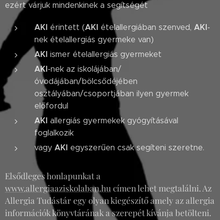
ezért várjuk mindenkinek a segítségét
AKI
AKI
AKI
érintett (
ételallergiában szenved,
-
nek ételallergiás gyermeke van)
AKI
ismer ételallergiás gyermeket
AKI
-nek az iskolájában/
óvodájában/bölcsődéjében
osztályában/csoportjában ilyen gyermek
előfordul
AKI
allergiás gyermekek gyógyításával
foglalkozik
AKI
vagy
egyszerűen csak segíteni szeretne.
Elsődleges honlapunkat a
www.allergiaaziskolaban.hu
címen lehet megtalálni. Az
Allergia Tudástár egy olyan kiegészítő amely az allergia
információk könyvtárának a szerepét kívánja betölteni.