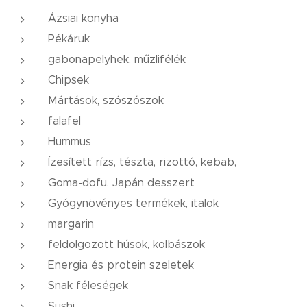
Ázsiai konyha
Pékáruk
gabonapelyhek, műzlifélék
Chipsek
Mártások, szószószok
falafel
Hummus
Ízesített rízs, tészta, rizottó, kebab,
Goma-dofu. Japán desszert
Gyógynövényes termékek, italok
margarin
feldolgozott húsok, kolbászok
Energia és protein szeletek
Snak féleségek
Sushi