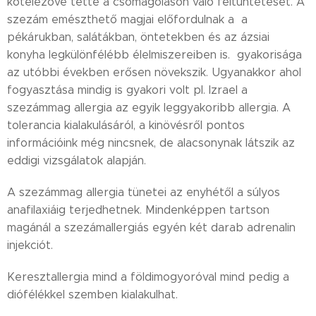
kötelezővé tette a csomagoláson való feltüntetését. A
szezám emészthető magjai előfordulnak a a
pékárukban, salátákban, öntetekben és az ázsiai
konyha legkülönfélébb élelmiszereiben is. gyakorisága
az utóbbi években erősen növekszik. Ugyanakkor ahol
fogyasztása mindig is gyakori volt pl. Izrael a
szezámmag allergia az egyik leggyakoribb allergia. A
tolerancia kialakulásáról, a kinövésről pontos
információink még nincsnek, de alacsonynak látszik az
eddigi vizsgálatok alapján.
A szezámmag allergia tünetei az enyhétől a súlyos
anafilaxiáig terjedhetnek. Mindenképpen tartson
magánál a szezámallergiás egyén két darab adrenalin
injekciót.
Keresztallergia mind a földimogyoróval mind pedig a
diófélékkel szemben kialakulhat.