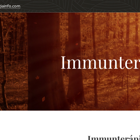
giainfo.com
Immunter
Immunteráp