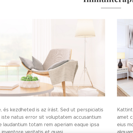
e, és kezdheted is az írást. Sed ut perspiciatis
Kattint
 iste natus error sit voluptatem accusantium
amet c
 laudantium totam rem aperiam eaque ipsa
eius m
 inventore veritatis et quasi.
aliqua