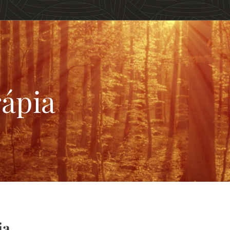
ápia
ia