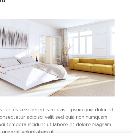
s ide, és kezdheted is az írást. Ipsum quia dolor sit
onsectetur adipisci velit sed quia non numquam
odi tempora incidunt ut labore et dolore magnam
m quaerat voluptatem ut.